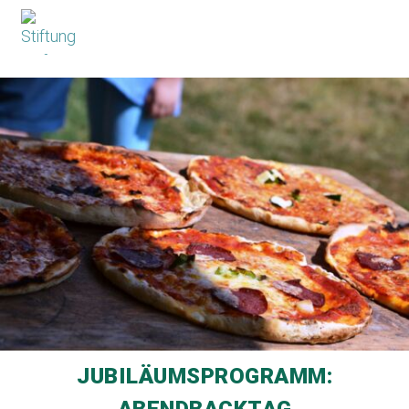
×
JUBILÄUMSPROGRAMM:
ABENDBACKTAG